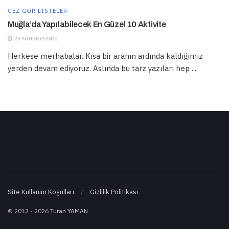
GEZ GÖR LISTELER
Muğla’da Yapılabilecek En Güzel 10 Aktivite
23 AĞUSTOS 2022
Herkese merhabalar. Kısa bir aranın ardında kaldığımız
yerden devam ediyoruz. Aslında bu tarz yazıları hep ...
Site Kullanım Koşulları
Gizlilik Politikası
© 2012 - 2026
Turan YAMAN