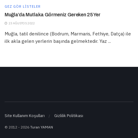
GEZ GÖR LISTELER
Muğla’da Mutlaka Görmeniz Gereken 25 Yer
23 AĞUSTOS 2022
Muğla, tatil denilince (Bodrum, Marmaris, Fethiye, Datça) ile
ilk akla gelen yerlerin başında gelmektedir. Yaz ...
Site Kullanım Koşulları
Gizlilik Politikası
© 2012 - 2026
Turan YAMAN