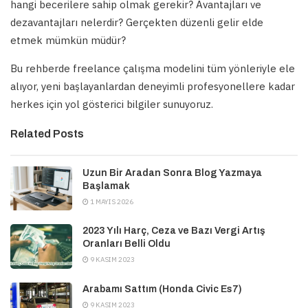
hangi becerilere sahip olmak gerekir? Avantajları ve
dezavantajları nelerdir? Gerçekten düzenli gelir elde
etmek mümkün müdür?
Bu rehberde freelance çalışma modelini tüm yönleriyle ele
alıyor, yeni başlayanlardan deneyimli profesyonellere kadar
herkes için yol gösterici bilgiler sunuyoruz.
Related Posts
Uzun Bir Aradan Sonra Blog Yazmaya
Başlamak
1 MAYIS 2026
2023 Yılı Harç, Ceza ve Bazı Vergi Artış
Oranları Belli Oldu
9 KASIM 2023
Arabamı Sattım (Honda Civic Es7)
9 KASIM 2023